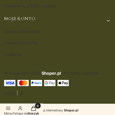
Ustawienia plików cookies
MOJE KONTO
Twoje zamówienia
Ustawienia konta
Ulubione
© Copyright 2025
Shoper.pl
. All rights reserved.
POLSKI
ZŁ
Produkty w koszyku: 0. Zobacz szczegóły
Sklep internetowy
Shoper.pl
Menu
Zaloguj się
Koszyk