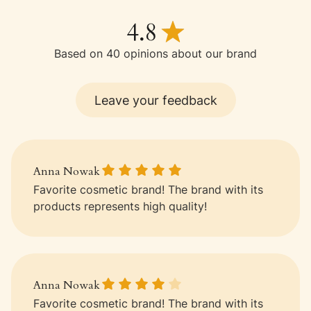
Based on 40 opinions about our brand
Leave your feedback
Anna Nowak gave a rating of: 5
Anna Nowak
Favorite cosmetic brand! The brand with its
products represents high quality!
Anna Nowak gave a rating of: 4
Anna Nowak
Favorite cosmetic brand! The brand with its