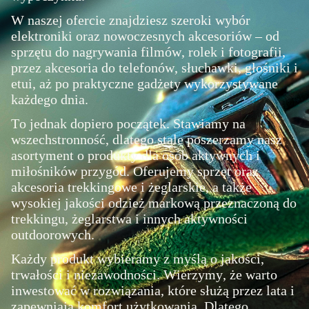
W naszej ofercie znajdziesz szeroki wybór
elektroniki oraz nowoczesnych akcesoriów – od
sprzętu do nagrywania filmów, rolek i fotografii,
przez akcesoria do telefonów, słuchawki, głośniki i
etui, aż po praktyczne gadżety wykorzystywane
każdego dnia.
To jednak dopiero początek. Stawiamy na
wszechstronność, dlatego stale poszerzamy nasz
asortyment o produkty dla osób aktywnych i
miłośników przygód. Oferujemy sprzęt oraz
akcesoria trekkingowe i żeglarskie, a także
wysokiej jakości odzież markową przeznaczoną do
trekkingu, żeglarstwa i innych aktywności
outdoorowych.
Każdy produkt wybieramy z myślą o jakości,
trwałości i niezawodności. Wierzymy, że warto
inwestować w rozwiązania, które służą przez lata i
zapewniają komfort użytkowania. Dlatego