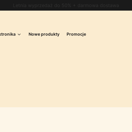
Letnia wyprzedaż do 50% + darmowa dostawa
ktronika
Nowe produkty
Promocje