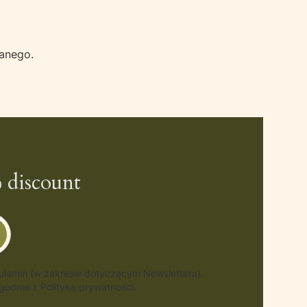
wanego.
 discount
gulamin (w zakresie dotyczącym Newslettera).
odnie z Polityką prywatności.