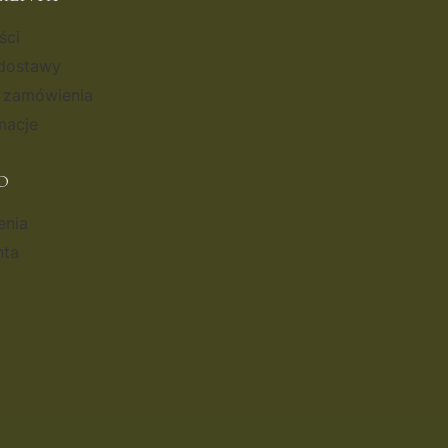
ści
 dostawy
i zamówienia
macje
O
enia
nta