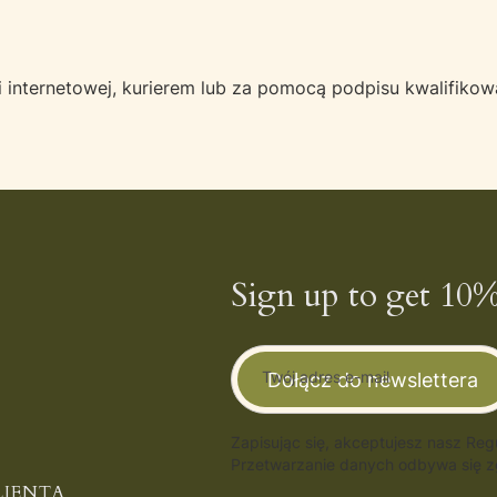
 internetowej, kurierem lub za pomocą podpisu kwalifiko
Sign up to get 10%
Twój adres e-mail
Dołącz do newslettera
Zapisując się, akceptujesz nasz Re
Przetwarzanie danych odbywa się zg
LIENTA