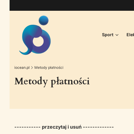
Sport
Ele
iocean.pl
Metody płatności
Metody płatności
----------- przeczytaj i usuń -------------