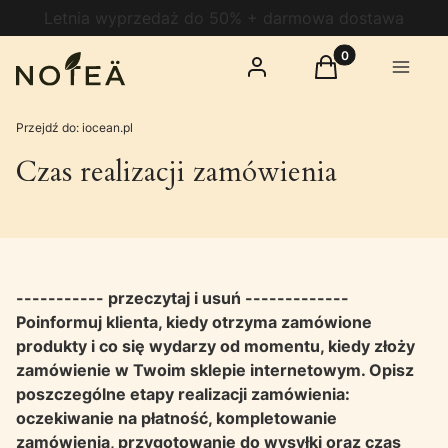
Letnia wyprzedaż do 50% + darmowa dostawa
Produkty w koszy
Zaloguj się
Koszyk
Menu
Przejdź do:
iocean.pl
Czas realizacji zamówienia
----------- przeczytaj i usuń -------------
Poinformuj klienta, kiedy otrzyma zamówione
produkty i co się wydarzy od momentu, kiedy złoży
zamówienie w Twoim sklepie internetowym. Opisz
poszczególne etapy realizacji zamówienia:
oczekiwanie na płatność, kompletowanie
zamówienia, przygotowanie do wysyłki oraz czas