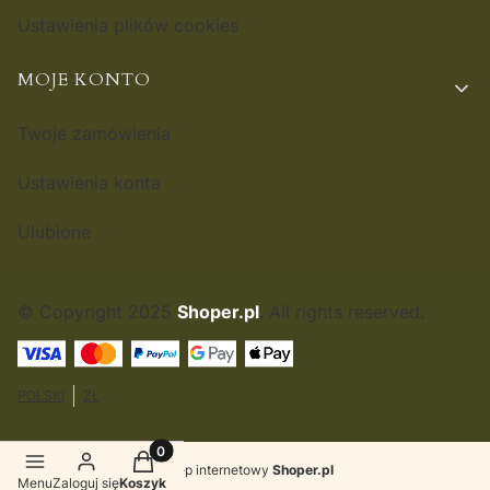
Ustawienia plików cookies
MOJE KONTO
Twoje zamówienia
Ustawienia konta
Ulubione
© Copyright 2025
Shoper.pl
. All rights reserved.
POLSKI
ZŁ
Produkty w koszyku: 0. Zobacz szczegóły
Sklep internetowy
Shoper.pl
Menu
Zaloguj się
Koszyk