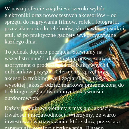
W naszej ofercie znajdziesz szeroki wybór
elektroniki oraz nowoczesnych akcesoriów – od
sprzętu do nagrywania filmów, rolek i fotografii,
przez akcesoria do telefonów, słuchawki, głośniki i
etui, aż po praktyczne gadżety wykorzystywane
każdego dnia.
To jednak dopiero początek. Stawiamy na
wszechstronność, dlatego stale poszerzamy nasz
asortyment o produkty dla osób aktywnych i
miłośników przygód. Oferujemy sprzęt oraz
akcesoria trekkingowe i żeglarskie, a także
wysokiej jakości odzież markową przeznaczoną do
trekkingu, żeglarstwa i innych aktywności
outdoorowych.
Każdy produkt wybieramy z myślą o jakości,
trwałości i niezawodności. Wierzymy, że warto
inwestować w rozwiązania, które służą przez lata i
zapewniają komfort użytkowania. Dlatego