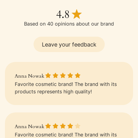
Based on 40 opinions about our brand
Leave your feedback
Anna Nowak gave a rating of: 5
Anna Nowak
Favorite cosmetic brand! The brand with its
products represents high quality!
Anna Nowak gave a rating of: 4
Anna Nowak
Favorite cosmetic brand! The brand with its