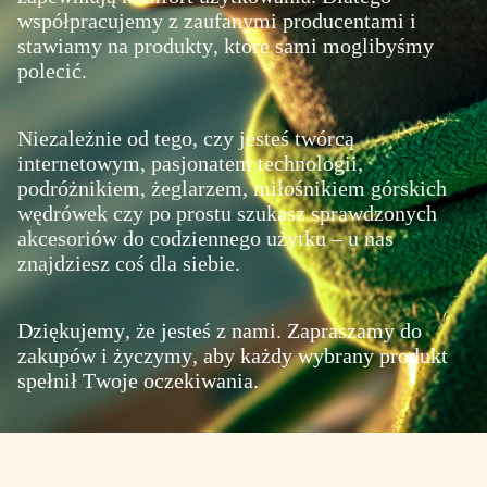
współpracujemy z zaufanymi producentami i
stawiamy na produkty, które sami moglibyśmy
polecić.
Niezależnie od tego, czy jesteś twórcą
internetowym, pasjonatem technologii,
podróżnikiem, żeglarzem, miłośnikiem górskich
wędrówek czy po prostu szukasz sprawdzonych
akcesoriów do codziennego użytku – u nas
znajdziesz coś dla siebie.
Dziękujemy, że jesteś z nami. Zapraszamy do
zakupów i życzymy, aby każdy wybrany produkt
spełnił Twoje oczekiwania.